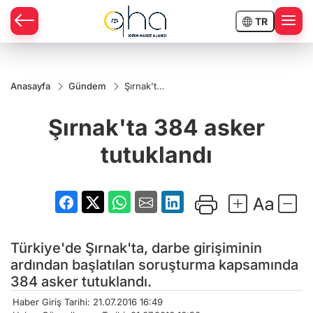
TR
Anasayfa
Gündem
Şırnak'ta
384
asker
Şırnak'ta 384 asker
tutuklandı
tutuklandı
Türkiye'de Şırnak'ta, darbe girişiminin
ardından başlatılan soruşturma kapsamında
384 asker tutuklandı.
Haber Giriş Tarihi: 21.07.2016 16:49