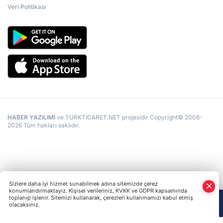
Veri Politikası
HABER YAZILIMI
ve TURKTICARET.NET projesidir Copyright© 2006-
2026 Tüm hakları saklıdır.
Sizlere daha iyi hizmet sunabilmek adına sitemizde çerez
konumlandırmaktayız. Kişisel verileriniz, KVKK ve GDPR kapsamında
toplanıp işlenir. Sitemizi kullanarak, çerezleri kullanmamızı kabul etmiş
olacaksınız.
Anasayfa
Haber Ara
Yazarlar