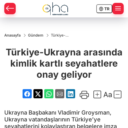
TR
Anasayfa
Gündem
Türkiye-
Ukrayna
arasında
Türkiye-Ukrayna arasında
kimlik kartlı
seyahatlere
onay
kimlik kartlı seyahatlere
geliyor
onay geliyor
Ukrayna Başbakanı Vladimir Groysman,
Ukrayna vatandaşlarının Türkiye’ye
seyahatlerini kolaylaştıran belgelere imza