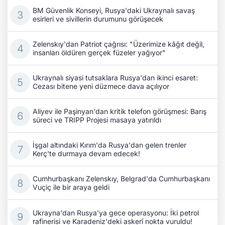
BM Güvenlik Konseyi, Rusya'daki Ukraynalı savaş
esirleri ve sivillerin durumunu görüşecek
Zelenskıy'dan Patriot çağrısı: "Üzerimize kâğıt değil,
insanları öldüren gerçek füzeler yağıyor"
Ukraynalı siyasi tutsaklara Rusya'dan ikinci esaret:
Cezası bitene yeni düzmece dava açılıyor
Aliyev ile Paşinyan'dan kritik telefon görüşmesi: Barış
süreci ve TRIPP Projesi masaya yatırıldı
İşgal altındaki Kırım'da Rusya'dan gelen trenler
Kerç'te durmaya devam edecek!
Cumhurbaşkanı Zelenskıy, Belgrad'da Cumhurbaşkanı
Vuçiç ile bir araya geldi
Ukrayna'dan Rusya'ya gece operasyonu: İki petrol
rafinerisi ve Karadeniz'deki askerî nokta vuruldu!