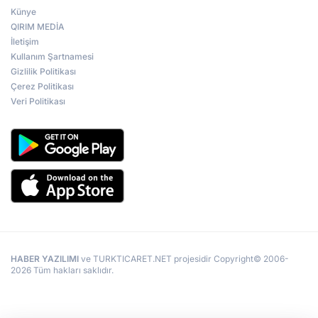
Künye
QIRIM MEDİA
İletişim
Kullanım Şartnamesi
Gizlilik Politikası
Çerez Politikası
Veri Politikası
HABER YAZILIMI
ve TURKTICARET.NET projesidir Copyright© 2006-
2026 Tüm hakları saklıdır.