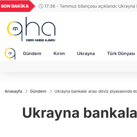
U
GEL
TND
BGN
VND
SON DAKİKA
17:48 - Rusya, Ukraynalı itfaiyecileri hedef aldı:
52
18,2375
16,2380
27,9743
0,0018
Gündem
Kırım
Ukrayna
Türk Dünyası
Anasayfa
Gündem
Ukrayna bankalar arası döviz piyasasında d
Ukrayna bankalar