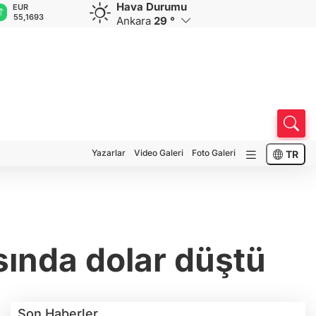
Hava Durumu
GBP
CHF
CAD
RUB
A
64,4048
59,0392
34,2196
0,5821
1
Ankara
29 °
Yazarlar
Video Galeri
Foto Galeri
TR
sında dolar düştü
Son Haberler