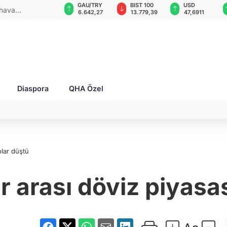
GAU/TRY
BIST 100
USD
EUR
 2 yaralı!
6.642,27
13.779,39
47,6911
55,1693
Diaspora
QHA Özel
olar düştü
 arası döviz piyasa