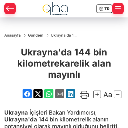
TR
Anasayfa
Gündem
Ukrayna'da 144
bin
kilometrekarelik
Ukrayna'da 144 bin
alan mayınlı
kilometrekarelik alan
mayınlı
Ukrayna
İçişleri Bakan Yardımcısı,
Ukrayna'da
144 bin kilometrelik alanın
potansiyel olarak mayınlı olduğunu belirtti.