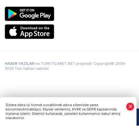
HABER YAZILIMI
ve TURKTICARET.NET projesidir Copyright© 2006-
2026 Tüm hakları saklıdır.
Sizlere daha iyi hizmet sunabilmek adına sitemizde çerez
konumlandırmaktayız. Kişisel verileriniz, KVKK ve GDPR kapsamında
toplanıp işlenir. Sitemizi kullanarak, çerezleri kullanmamızı kabul etmiş
olacaksınız.
Anasayfa
Haber Ara
Yazarlar