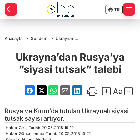
TR
Anasayfa
Gündem
Ukrayna’dan
Rusya’ya
“siyasi
Ukrayna’dan Rusya’ya
tutsak”
talebi
“siyasi tutsak” talebi
Rusya ve Kırım’da tutulan Ukraynalı siyasi
tutsak sayısı artıyor.
Haber Giriş Tarihi: 20.05.2018 15:19
Haber Güncellenme Tarihi: 20.05.2018 15:21
Kaynak: Haber Merkezi