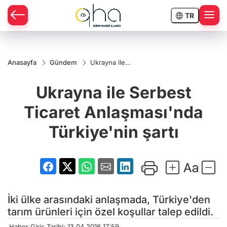
TR
Anasayfa
Gündem
Ukrayna ile
Serbest
Ticaret
Ukrayna ile Serbest
Anlaşması'nda
Türkiye'nin
şartı
Ticaret Anlaşması'nda
Türkiye'nin şartı
İki ülke arasındaki anlaşmada, Türkiye'den
tarım ürünleri için özel koşullar talep edildi.
Haber Giriş Tarihi: 13.04.2016 17:59