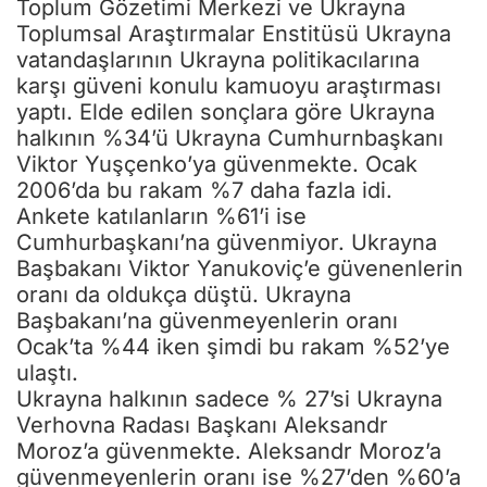
Toplum Gözetimi Merkezi ve Ukrayna
Toplumsal Araştırmalar Enstitüsü Ukrayna
vatandaşlarının Ukrayna politikacılarına
karşı güveni konulu kamuoyu araştırması
yaptı. Elde edilen sonçlara göre Ukrayna
halkının %34’ü Ukrayna Cumhurnbaşkanı
Viktor Yuşçenko’ya güvenmekte. Ocak
2006’da bu rakam %7 daha fazla idi.
Ankete katılanların %61’i ise
Cumhurbaşkanı’na güvenmiyor. Ukrayna
Başbakanı Viktor Yanukoviç’e güvenenlerin
oranı da oldukça düştü. Ukrayna
Başbakanı’na güvenmeyenlerin oranı
Ocak’ta %44 iken şimdi bu rakam %52’ye
ulaştı.
Ukrayna halkının sadece % 27’si Ukrayna
Verhovna Radası Başkanı Aleksandr
Moroz’a güvenmekte. Aleksandr Moroz’a
güvenmeyenlerin oranı ise %27’den %60’a