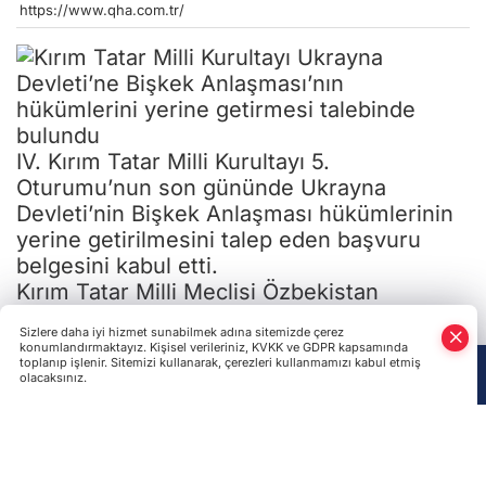
https://www.qha.com.tr/
IV. Kırım Tatar Milli Kurultayı 5.
Oturumu’nun son gününde Ukrayna
Devleti’nin Bişkek Anlaşması hükümlerinin
yerine getirilmesini talep eden başvuru
belgesini kabul etti.
Kırım Tatar Milli Meclisi Özbekistan
Temsilcisi Ali Hamzin’in Kurultay
Sizlere daha iyi hizmet sunabilmek adına sitemizde çerez
konuşmasına göre son zamanlarda Ukrayna
konumlandırmaktayız. Kişisel verileriniz, KVKK ve GDPR kapsamında
toplanıp işlenir. Sitemizi kullanarak, çerezleri kullanmamızı kabul etmiş
gümrükçüleri yurduna dönmek isteyen
olacaksınız.
Kırım Tatarları’nın Ukrayna’ya alınmaması
Anasayfa
Haber Ara
Yazarlar
bu belgenin hazırlanmasına neden oldu.
Ukrayna gümrük memurlarının ifadesine
göre Kırım’a dönmek isteyen Kırım Tatarları