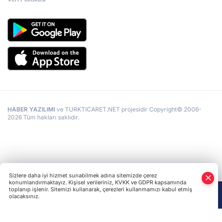
HABER YAZILIMI
ve TURKTICARET.NET projesidir Copyright© 2006-
2026 Tüm hakları saklıdır.
Sizlere daha iyi hizmet sunabilmek adına sitemizde çerez
konumlandırmaktayız. Kişisel verileriniz, KVKK ve GDPR kapsamında
toplanıp işlenir. Sitemizi kullanarak, çerezleri kullanmamızı kabul etmiş
olacaksınız.
Anasayfa
Haber Ara
Yazarlar