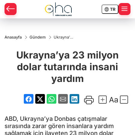
TR
Anasayfa
Gündem
Ukrayna’ya
23 milyon
dolar
Ukrayna’ya 23 milyon
tutarında
insani
yardım
dolar tutarında insani
yardım
ABD, Ukrayna’ya Donbas çatışmalar
sırasında zarar gören insanlara yardım
sağlamak için ilaveten 23 milyon dolar