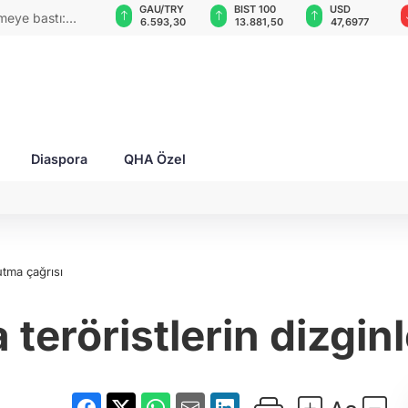
GAU/TRY
BIST 100
USD
EUR
 sanatı
6.593,30
13.881,50
47,6977
54,9942
Diaspora
QHA Özel
utma çağrısı
eröristlerin dizginl