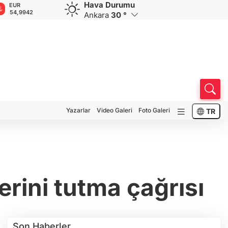
Hava Durumu
GBP
CHF
CAD
RUB
64,1837
58,7698
34,0066
0,5802
Ankara
30 °
Yazarlar
Video Galeri
Foto Galeri
TR
erini tutma çağrısı
Son Haberler