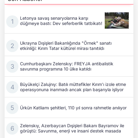
Letonya savaş senaryolarına karşı
düğmeye bastı: Dev seferberlik tatbikatı!
Ukrayna Dışişleri Bakanlığında "Örnek" sanatı
etkinliği: Kırım Tatar kültürel mirası tanıtıldı
Cumhurbaşkanı Zelenskıy: FREYJA antibalistik
savunma programına 10 ülke katıldı
Büyükelçi Zalujnıy: Batılı müttefikler Kırım'ı izole etme
operasyonuna inanmadı ancak plan başarıyla işliyor
Ürkün Katliamı şehitleri, 110 yıl sonra rahmetle anılıyor
Zelenskıy, Azerbaycan Dışişleri Bakanı Bayramov ile
görüştü: Savunma, enerji ve insani destek masada