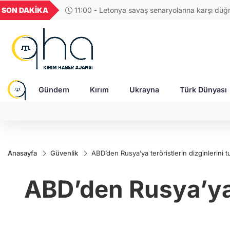
U
GEL
TND
BGN
VND
SON DAKİKA
10:52 - Ukrayna Dışişleri Bakanlığında "Örnek"
824
18,2400
16,2348
27,9743
0,0018
etkinliği: Kırım Tatar kültürel mirası tanıtıldı
Gündem
Kırım
Ukrayna
Türk Dünyası
Anasayfa
Güvenlik
ABD’den Rusya’ya teröristlerin dizginlerini t
ABD’den Rusya’ya t