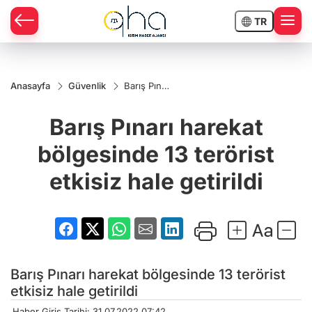
TR
Anasayfa
Güvenlik
Barış Pınarı
harekat
bölgesinde
Barış Pınarı harekat
13 terörist
etkisiz hale
getirildi
bölgesinde 13 terörist
etkisiz hale getirildi
Barış Pınarı harekat bölgesinde 13 terörist
etkisiz hale getirildi
Haber Giriş Tarihi: 31.07.2022 07:42