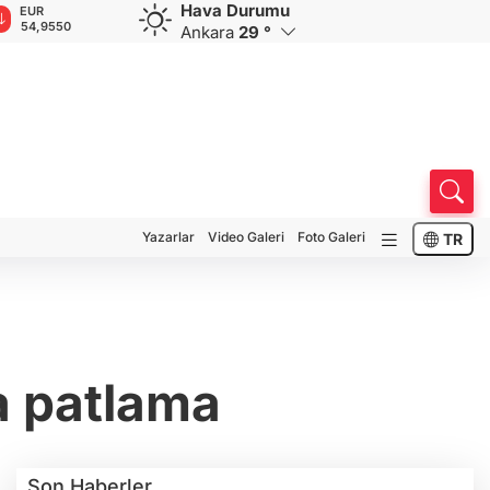
Hava Durumu
EUR
GBP
CHF
CAD
R
rini"
54,9550
64,1647
58,5782
33,9561
0
Ankara
29 °
Yazarlar
Video Galeri
Foto Galeri
TR
a patlama
Son Haberler