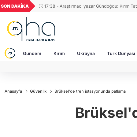
UYU
GEL
TND
BGN
SON DAKİKA
41
1,1820
18,1984
16,2309
28,0626
Gündem
Kırım
Ukrayna
Türk Dünyası
Anasayfa
Güvenlik
Brüksel'de tren istasyonunda patlama
Brüksel'