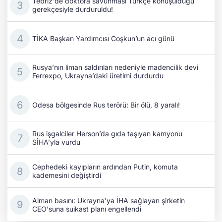
Tebriz'de doktora savunması Türkçe konuşulduğu
gerekçesiyle durduruldu!
TİKA Başkan Yardımcısı Coşkun’un acı günü
Rusya’nın liman saldırıları nedeniyle madencilik devi
Ferrexpo, Ukrayna’daki üretimi durdurdu
Odesa bölgesinde Rus terörü: Bir ölü, 8 yaralı!
Rus işgalciler Herson’da gıda taşıyan kamyonu
SİHA’yla vurdu
Cephedeki kayıpların ardından Putin, komuta
kademesini değiştirdi
Alman basını: Ukrayna'ya İHA sağlayan şirketin
CEO'suna suikast planı engellendi