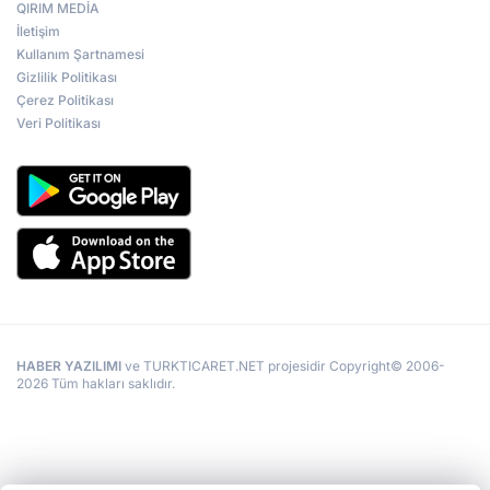
QIRIM MEDİA
İletişim
Kullanım Şartnamesi
Gizlilik Politikası
Çerez Politikası
Veri Politikası
HABER YAZILIMI
ve TURKTICARET.NET projesidir Copyright© 2006-
2026 Tüm hakları saklıdır.