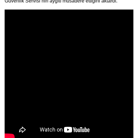
Güvenlik Servisi’nin aygıtı müsadere ettiğini aktardı.