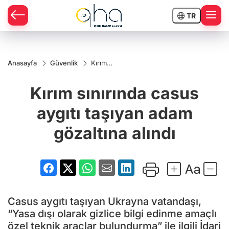
TR
Anasayfa
Güvenlik
Kırım
sınırında
casus
Kırım sınırında casus
aygıtı
taşıyan
adam
aygıtı taşıyan adam
gözaltına
alındı
gözaltına alındı
Casus aygıtı taşıyan Ukrayna vatandaşı,
“Yasa dışı olarak gizlice bilgi edinme amaçlı
özel teknik araçlar bulundurma” ile ilgili İdari