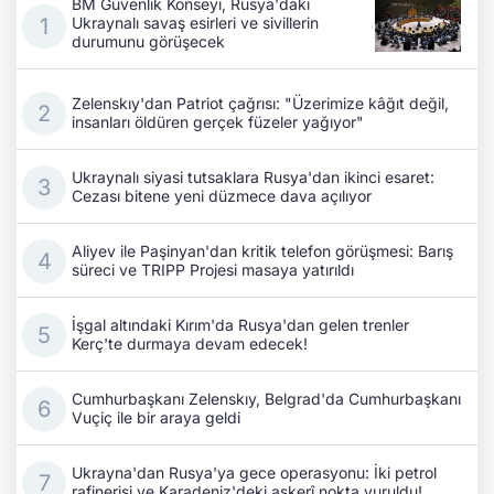
BM Güvenlik Konseyi, Rusya'daki
Ukraynalı savaş esirleri ve sivillerin
durumunu görüşecek
Zelenskıy'dan Patriot çağrısı: "Üzerimize kâğıt değil,
insanları öldüren gerçek füzeler yağıyor"
Ukraynalı siyasi tutsaklara Rusya'dan ikinci esaret:
Cezası bitene yeni düzmece dava açılıyor
Aliyev ile Paşinyan'dan kritik telefon görüşmesi: Barış
süreci ve TRIPP Projesi masaya yatırıldı
İşgal altındaki Kırım'da Rusya'dan gelen trenler
Kerç'te durmaya devam edecek!
Cumhurbaşkanı Zelenskıy, Belgrad'da Cumhurbaşkanı
Vuçiç ile bir araya geldi
Ukrayna'dan Rusya'ya gece operasyonu: İki petrol
rafinerisi ve Karadeniz'deki askerî nokta vuruldu!