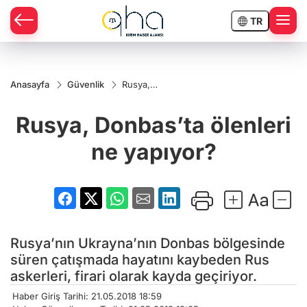
TR
Anasayfa
Güvenlik
Rusya,
Donbas’ta
ölenleri
Rusya, Donbas’ta ölenleri
ne
yapıyor?
ne yapıyor?
Rusya’nın Ukrayna’nın Donbas bölgesinde
süren çatışmada hayatını kaybeden Rus
askerleri, firari olarak kayda geçiriyor.
Haber Giriş Tarihi: 21.05.2018 18:59