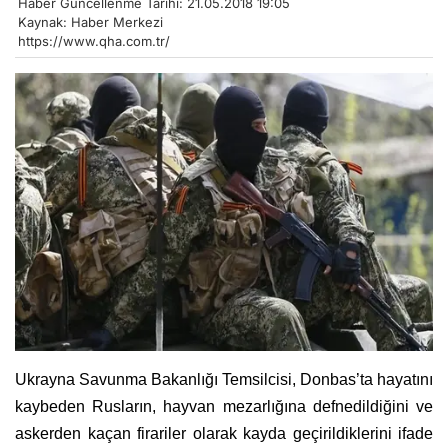
Haber Güncellenme Tarihi: 21.05.2018 19:05
Kaynak: Haber Merkezi
https://www.qha.com.tr/
Ukrayna Savunma Bakanlığı Temsilcisi, Donbas’ta hayatını
kaybeden Rusların, hayvan mezarlığına defnedildiğini ve
askerden kaçan firariler olarak kayda geçirildiklerini ifade