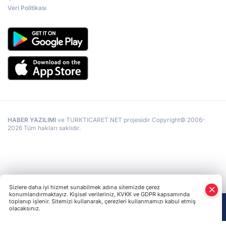
Veri Politikası
HABER YAZILIMI
ve TURKTICARET.NET projesidir Copyright© 2006-
2026 Tüm hakları saklıdır.
Sizlere daha iyi hizmet sunabilmek adına sitemizde çerez
konumlandırmaktayız. Kişisel verileriniz, KVKK ve GDPR kapsamında
toplanıp işlenir. Sitemizi kullanarak, çerezleri kullanmamızı kabul etmiş
olacaksınız.
Anasayfa
Haber Ara
Yazarlar