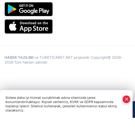
HABER YAZILIMI
ve TURKTICARET.NET projesidir Copyright© 2006-
2026 Tüm hakları saklıdır.
Sizlere daha iyi hizmet sunabilmek adına sitemizde çerez
konumlandırmaktayız. Kişisel verileriniz, KVKK ve GDPR kapsamında
toplanıp işlenir. Sitemizi kullanarak, çerezleri kullanmamızı kabul etmiş
olacaksınız.
Anasayfa
Haber Ara
Yazarlar