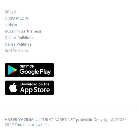
Künye
QIRIM MEDİA
İletişim
Kullanım Şartnamesi
Gizlilik Politikası
Çerez Politikası
Veri Politikası
HABER YAZILIMI
ve TURKTICARET.NET projesidir Copyright© 2006-
2026 Tüm hakları saklıdır.