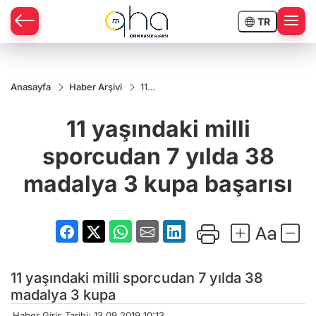
TR
Anasayfa
Haber Arşivi
11
yaşındaki
milli
11 yaşındaki milli
sporcudan
7 yılda 38
madalya 3
sporcudan 7 yılda 38
kupa
başarısı
madalya 3 kupa başarısı
11 yaşındaki milli sporcudan 7 yılda 38
madalya 3 kupa
Haber Giriş Tarihi: 13.09.2019 10:13