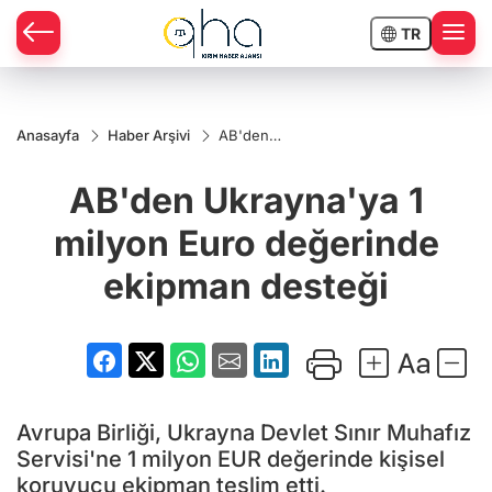
TR
Anasayfa
Haber Arşivi
AB'den
Ukrayna'ya
1 milyon
AB'den Ukrayna'ya 1
Euro
değerinde
ekipman
milyon Euro değerinde
desteği
ekipman desteği
Avrupa Birliği, Ukrayna Devlet Sınır Muhafız
Servisi'ne 1 milyon EUR değerinde kişisel
koruyucu ekipman teslim etti.