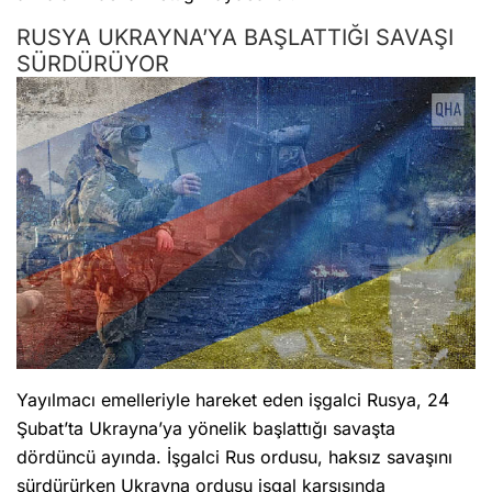
RUSYA UKRAYNA’YA BAŞLATTIĞI SAVAŞI
SÜRDÜRÜYOR
Yayılmacı emelleriyle hareket eden işgalci Rusya, 24
Şubat’ta Ukrayna’ya yönelik başlattığı savaşta
dördüncü ayında. İşgalci Rus ordusu, haksız savaşını
sürdürürken Ukrayna ordusu işgal karşısında