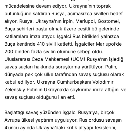
mücadelesine devam ediyor. Ukrayna’nın toprak
bütünlüğüne saldıran Rusya, acımasızca sivilleri hedef
alıyor. Rusya, Ukrayna’nın İrpin, Mariupol, Gostomel,
Buça şehirleri başta olmak üzere çeşitli bölgelerinde
katliamlara imza atıyor. İşgalci Rus birlikleri yalnızca
Buça kentinde 410 sivili katletti. İşgalciler Mariupol’de
200 binden fazla sivilin ölümüne sebep oldu.
Uluslararası Ceza Mahkemesi (UCM) Rusya’nın işlediği
savaş suçları hakkında soruşturma yürütüyor. Putin,
dünyada pek çok ülke tarafından savaş suçlusu olarak
kabul ediliyor. Ukrayna Cumhurbaşkanı Volodımır
Zelenskıy Putin’in Ukrayna’da soykırıma imza attığını ve
savaş suçlusu olduğunu ilan etti.
Başlattığı savaş yüzünden işgalci Rusya’ya, birçok
Avrupa ülkesi yaptırım uyguluyor. Rus ordusu savaşın
4’üncü ayında Ukrayna’daki kritik altyapı tesislerini,