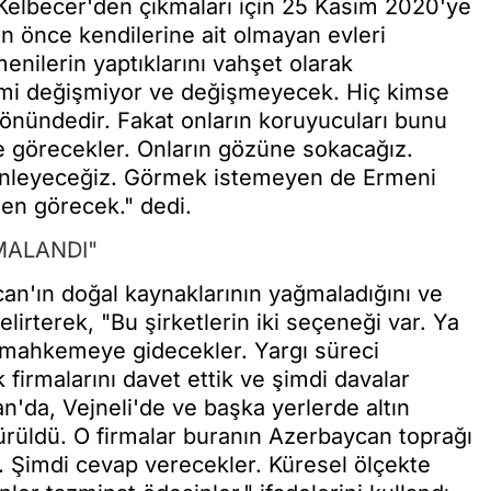
 Kelbecer'den çıkmaları için 25 Kasım 2020'ye
en önce kendilerine ait olmayan evleri
rmenilerin yaptıklarını vahşet olarak
zmi değişmiyor ve değişmeyecek. Hiç kimse
önündedir. Fakat onların koruyucuları bunu
 görecekler. Onların gözüne sokacağız.
üzenleyeceğiz. Görmek istemeyen de Ermeni
en görecek." dedi.
MALANDI"
an'ın doğal kaynaklarının yağmaladığını ve
elirterek, "Bu şirketlerin iki seçeneği var. Ya
ı mahkemeye gidecekler. Yargı süreci
firmalarını davet ettik ve şimdi davalar
n'da, Vejneli'de ve başka yerlerde altın
ürüldü. O firmalar buranın Azerbaycan toprağı
. Şimdi cevap verecekler. Küresel ölçekte