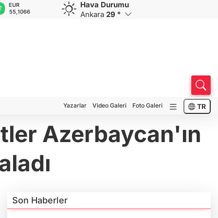
Hava Durumu
GBP
CHF
CAD
RUB
A
64,2298
59,0072
33,9633
0,5839
1
Ankara
29 °
Yazarlar
Video Galeri
Foto Galeri
TR
etler Azerbaycan'ın
aladı
Son Haberler