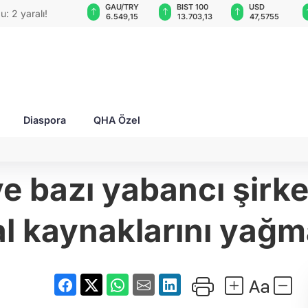
GAU/TRY
BIST 100
USD
EUR
O'su bombalı
6.549,15
13.703,13
47,5755
55,1066
Diaspora
QHA Özel
ve bazı yabancı şirk
l kaynaklarını yağm