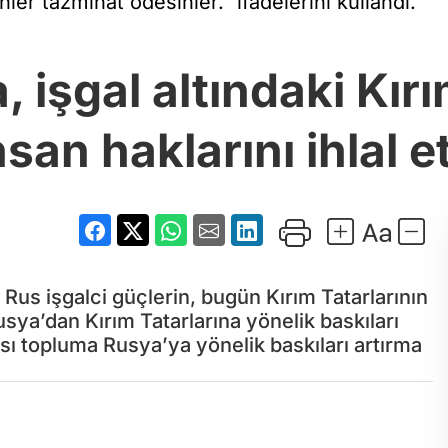
nler tazminat ödesinler." ifadelerini kullandı.
 işgal altındaki Kır
nsan haklarını ihlal et
us işgalci güçlerin, bugün Kırım Tatarlarının
usya’dan Kırım Tatarlarına yönelik baskıları
sı topluma Rusya’ya yönelik baskıları artırma