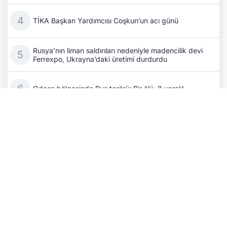
TİKA Başkan Yardımcısı Coşkun’un acı günü
Rusya’nın liman saldırıları nedeniyle madencilik devi
Ferrexpo, Ukrayna’daki üretimi durdurdu
Odesa bölgesinde Rus terörü: Bir ölü, 8 yaralı!
Rus işgalciler Herson’da gıda taşıyan kamyonu
SİHA’yla vurdu
Cephedeki kayıpların ardından Putin, komuta
kademesini değiştirdi
Alman basını: Ukrayna'ya İHA sağlayan şirketin
CEO'suna suikast planı engellendi