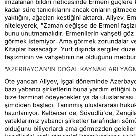
imzalanan bildiri neticesinde Ermeni güçlere
kadar süre tanıdıklarını ancak onların gitmed
yaktığını, ağaçları kestiğini aktardı. Aliyev, E
niteleyerek, "Zaman değişse de Ermeni faşi
bunu unutmamalıdır. Ermenilerin vahşeti göz 
görmek istemiyor. Ama görmek zorundalar ve
Kitaplar basacağız. Yurt dışında sergiler d
faşizminin ve vahşetinin ne olduğunu mecbur
"AZERBAYCAN'IN DOĞAL KAYNAKLARI YAĞ
Öte yandan Aliyev, işgal döneminde Azerbayc
bazı yabancı şirketlerin buna yardım ettiğini b
bize tazminat ödeyecekler ya da uluslararas
şimdiden başladı. Tanınmış uluslararası hukuk 
hazırlanıyor. Kelbecer'de, Söyudlü'de, Zengila
yataklarımız yabancı şirketler tarafından söm
olduğunu biliyorlardı ama görmezden geldiler