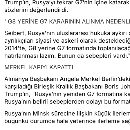
Trump’ın, Rusya’yı tekrar G7’nin içine katara
sözlerini değerlendirdi.
''G8 YERİNE G7 KARARININ ALINMA NEDENL
Seibert, Rusya'nın uluslararası hukuka aykırı o
ayrılıkçıları siyasi ve askeri olarak destekled
2014'te, G8 yerine G7 formatında toplanılacağına
hatırlanması lazım. Bunun da sebepleri vardı."
MERKEL KAPIYI KAPATTI
Almanya Başbakanı Angela Merkel Berlin’deki
karşıladığı Birleşik Krallık Başbakanı Boris Jo
Trump’ın, "Rusya’nın yeniden G7 formatına kat
Rusya’nın belirli sebeplerden dolayı bu formatt
Rusya’nın Minsk sürecine ilişkin küçük ilerle
bugünkü durumda hala yeterince ilerleme sağl