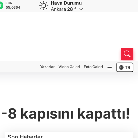
Hava Durumu
GBP
CHF
CAD
RUB
A
64,2403
58,7530
33,9613
0,5835
1
Ankara
28 °
Yazarlar
Video Galeri
Foto Galeri
TR
-8 kapısını kapattı!
Son Haberler