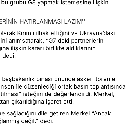
k bu grubu G8 yapmak istemesine ilişkin
ERİNİN HATIRLANMASI LAZIM''
larak Kırım’ı ilhak ettiğini ve Ukrayna’daki
iğini anımsatarak, “G7'deki partnerlerin
 ilişkin kararı birlikte aldıklarının
 dedi.
 başbakanlık binası önünde askeri törenle
hnson ile düzenlediği ortak basın toplantısında
ılması" isteğini de değerlendirdi. Merkel,
an çıkarıldığına işaret etti.
me sağladığını dile getiren Merkel “Ancak
anmış değil." dedi.