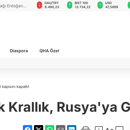
GAU/TRY
BIST 100
USD
EUR
ivil yaralandı
6.490,23
13.734,22
47,5899
55,0364
Diaspora
QHA Özel
 kapısını kapattı!
 Krallık, Rusya'ya G