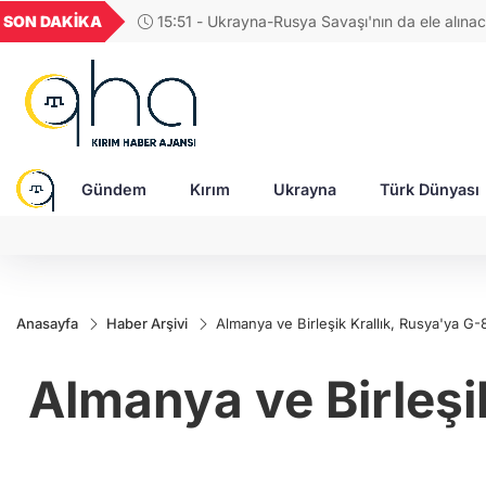
GEL
TND
BGN
VND
SON DAKİKA
13:59 - Rusya, Zaporijjya bölgesine saldırdı: 2 s
21
18,1988
16,2312
28,0626
0,0018
Gündem
Kırım
Ukrayna
Türk Dünyası
Anasayfa
Haber Arşivi
Almanya ve Birleşik Krallık, Rusya'ya G-8
Almanya ve Birleşik