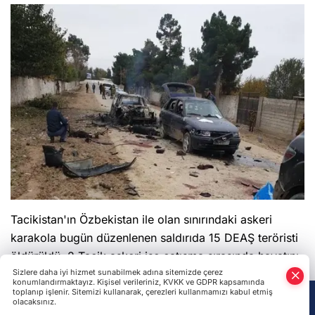
Tacikistan'ın Özbekistan ile olan sınırındaki askeri
karakola bugün düzenlenen saldırıda 15 DEAŞ teröristi
öldürüldü. 2 Tacik askeri ise çatışma sırasında hayatını
Sizlere daha iyi hizmet sunabilmek adına sitemizde çerez
kaybetti.
konumlandırmaktayız. Kişisel verileriniz, KVKK ve GDPR kapsamında
toplanıp işlenir. Sitemizi kullanarak, çerezleri kullanmamızı kabul etmiş
DEAŞ MİLİTANLARI GEÇİŞ GÜZERGAHI
olacaksınız.
Anasayfa
Haber Ara
Yazarlar