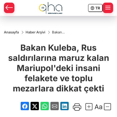
TR
Anasayfa
Haber Arşivi
Bakan
Kuleba, Rus
saldırılarına
Bakan Kuleba, Rus
maruz kalan
Mariupol'deki
insani
saldırılarına maruz kalan
felakete ve
toplu
Mariupol'deki insani
mezarlara
dikkat çekti
felakete ve toplu
mezarlara dikkat çekti