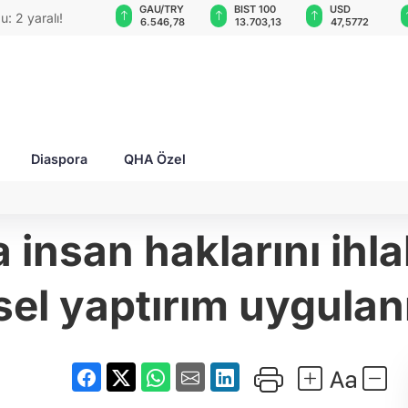
GAU/TRY
BIST 100
USD
EUR
O'su bombalı
6.546,78
13.703,13
47,5772
55,0866
Diaspora
QHA Özel
 insan haklarını ihla
isel yaptırım uygulan