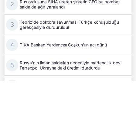
Rus ordusuna SİHA üreten şirketin CEO'su bombalı
saldırıda ağır yaralandı
Tebriz'de doktora savunması Türkçe konuşulduğu
gerekçesiyle durduruldu!
TİKA Başkan Yardımcısı Coşkun’un acı günü
Rusya’nın liman saldırıları nedeniyle madencilik devi
Ferrexpo, Ukrayna’daki üretimi durdurdu
Odesa bölgesinde Rus terörü: Bir ölü, 8 yaralı!
Rus işgalciler Herson’da gıda taşıyan kamyonu
SİHA’yla vurdu
Cephedeki kayıpların ardından Putin, komuta
kademesini değiştirdi