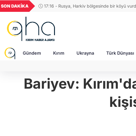
GEL
TND
BGN
VND
SON DAKİKA
17:04 - Rus ordusuna SİHA üreten şirketin CE
53
18,1940
16,2435
28,0626
0,0018
saldırıda ağır yaralandı
Gündem
Kırım
Ukrayna
Türk Dünyası
Bariyev: Kırım'da
kiş