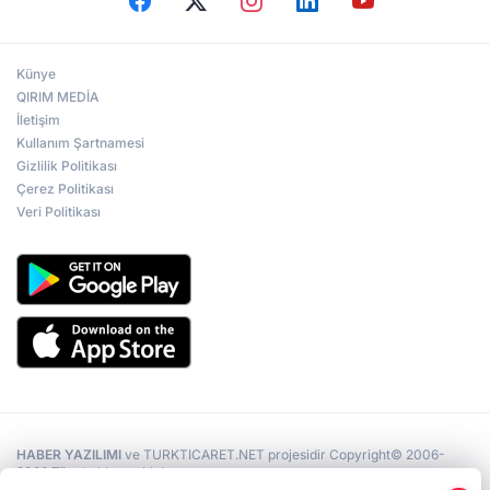
Künye
QIRIM MEDİA
İletişim
Kullanım Şartnamesi
Gizlilik Politikası
Çerez Politikası
Veri Politikası
HABER YAZILIMI
ve TURKTICARET.NET projesidir Copyright© 2006-
2026 Tüm hakları saklıdır.