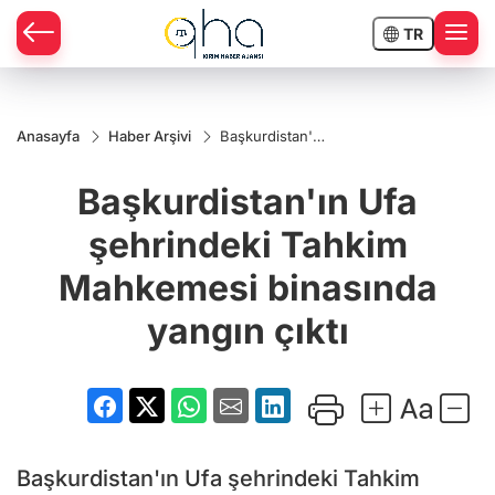
TR
Anasayfa
Haber Arşivi
Başkurdistan'ın
Ufa şehrindeki
Tahkim
Başkurdistan'ın Ufa
Mahkemesi
binasında
yangın çıktı
şehrindeki Tahkim
Mahkemesi binasında
yangın çıktı
Başkurdistan'ın Ufa şehrindeki Tahkim