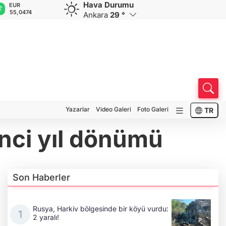
Hava Durumu
GBP
CHF
CAD
RUB
A
64,1909
58,9388
33,9569
0,5873
1
Ankara
29 °
Yazarlar
Video Galeri
Foto Galeri
TR
inci yıl dönümü
Son Haberler
Rusya, Harkiv bölgesinde bir köyü vurdu:
2 yaralı!