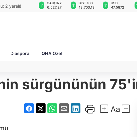
GAU/TRY
BIST 100
USD
EUR
O'su bombalı
6.527,27
13.703,13
47,5872
55,0474
Diaspora
QHA Özel
inin sürgününün 75'
ümü