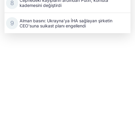
Cephedeki kayıpların ardından Putin, komuta
kademesini değiştirdi
Alman basını: Ukrayna'ya İHA sağlayan şirketin
CEO'suna suikast planı engellendi