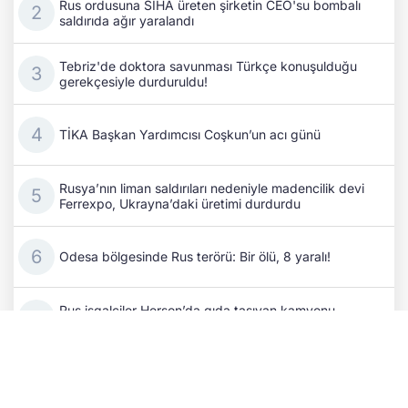
Rus ordusuna SİHA üreten şirketin CEO'su bombalı
saldırıda ağır yaralandı
Tebriz'de doktora savunması Türkçe konuşulduğu
gerekçesiyle durduruldu!
TİKA Başkan Yardımcısı Coşkun’un acı günü
Rusya’nın liman saldırıları nedeniyle madencilik devi
Ferrexpo, Ukrayna’daki üretimi durdurdu
Odesa bölgesinde Rus terörü: Bir ölü, 8 yaralı!
Rus işgalciler Herson’da gıda taşıyan kamyonu
SİHA’yla vurdu
Cephedeki kayıpların ardından Putin, komuta
kademesini değiştirdi