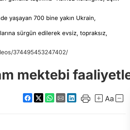
çinde yaşayan 700 bine yakın Ukrain,
arına sürgün edilerek evsiz, topraksız,
ideos/374495453247402/
am mektebi faaliyetl