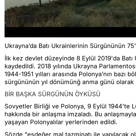
Ukrayna’da Batı Ukrainlerinin Sürgününün 75'
İlk kez devlet düzeyinde 8 Eylül 2019'da Bat
kaydedildi. 2018 yılında Ukrayna Parlamentosu a
1944-1951 yılları arasında Polonya’nın bazı b
sürgününün yıl dönümünğ anma günü olarak b
BİR BAŞKA SÜRGÜNÜN ÖYKÜSÜ
Sovyetler Birliği ve Polonya, 9 Eylül 1944'te
hakkında bir anlaşma imzaladı. Bu anlaşmayla
yaşayan Polonyalılar yerlerinden edildi.
Sözde "eşdeğer mal tazminatı ile yapılacak ol