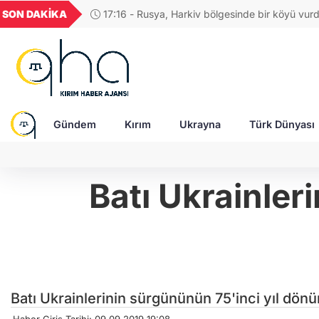
GEL
TND
BGN
VND
SON DAKİKA
17:04 - Rus ordusuna SİHA üreten şirketin CE
55
18,1978
16,2469
28,0626
0,0018
saldırıda ağır yaralandı
Gündem
Kırım
Ukrayna
Türk Dünyası
Batı Ukrainler
Batı Ukrainlerinin sürgününün 75'inci yıl dön