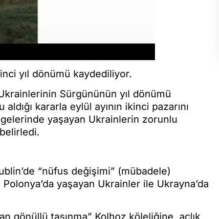
inci yıl dönümü kaydediliyor.
ı Ukrainlerinin Sürgününün yıl dönümü
ldığı kararla eylül ayının ikinci pazarını
ölgelerinde yaşayan Ukrainlerin zorunlu
elirledi.
 Lublin’de “nüfus değişimi” (mübadele)
 Polonya’da yaşayan Ukrainler ile Ukrayna’da
an gönüllü taşınma” Kolhoz köleliğine, açlık