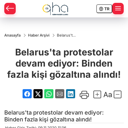
TR
Anasayfa
Haber Arşivi
Belarus'ta
protestolar
devam
Belarus'ta protestolar
ediyor:
Binden
fazla kişi
devam ediyor: Binden
gözaltına
alındı!
fazla kişi gözaltına alındı!
Belarus'ta protestolar devam ediyor:
Binden fazla kişi gözaltına alındı!
Haber Giriş Tarihi: 09.11.2020 11:06