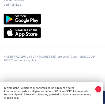
Veri Politikası
HABER YAZILIMI
ve TURKTICARET.NET projesidir Copyright© 2006-
2026 Tüm hakları saklıdır.
Sizlere daha iyi hizmet sunabilmek adına sitemizde çerez
konumlandırmaktayız. Kişisel verileriniz, KVKK ve GDPR kapsamında
toplanıp işlenir. Sitemizi kullanarak, çerezleri kullanmamızı kabul etmiş
olacaksınız.
Anasayfa
Haber Ara
Yazarlar