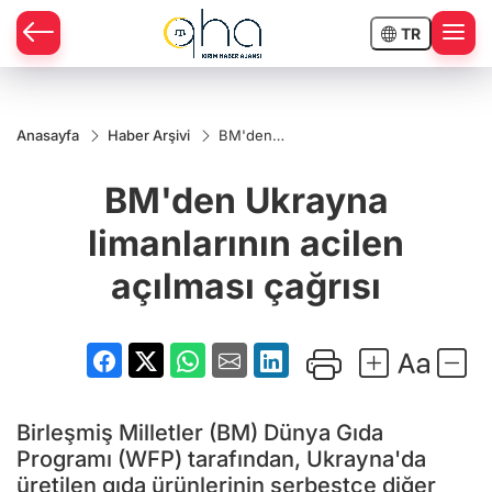
TR
Anasayfa
Haber Arşivi
BM'den
Ukrayna
limanlarının
BM'den Ukrayna
acilen
açılması
çağrısı
limanlarının acilen
açılması çağrısı
Birleşmiş Milletler (BM) Dünya Gıda
Programı (WFP) tarafından, Ukrayna'da
üretilen gıda ürünlerinin serbestçe diğer