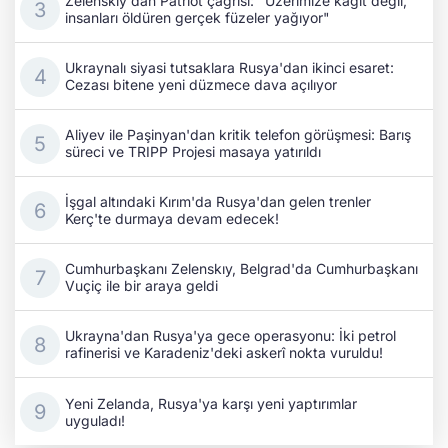
Zelenskıy'dan Patriot çağrısı: "Üzerimize kâğıt değil,
insanları öldüren gerçek füzeler yağıyor"
Ukraynalı siyasi tutsaklara Rusya'dan ikinci esaret:
Cezası bitene yeni düzmece dava açılıyor
Aliyev ile Paşinyan'dan kritik telefon görüşmesi: Barış
süreci ve TRIPP Projesi masaya yatırıldı
İşgal altındaki Kırım'da Rusya'dan gelen trenler
Kerç'te durmaya devam edecek!
Cumhurbaşkanı Zelenskıy, Belgrad'da Cumhurbaşkanı
Vuçiç ile bir araya geldi
Ukrayna'dan Rusya'ya gece operasyonu: İki petrol
rafinerisi ve Karadeniz'deki askerî nokta vuruldu!
Yeni Zelanda, Rusya'ya karşı yeni yaptırımlar
uyguladı!