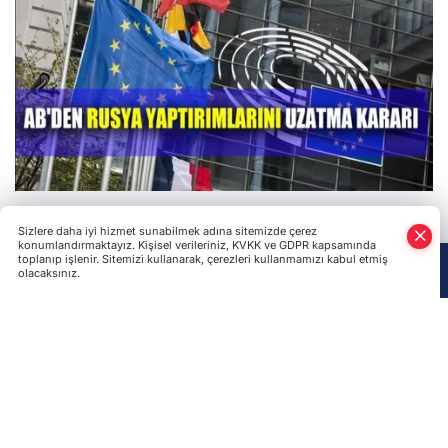
Avrupa Birliği, Ukrayna’nın toprak bütünlüğü ihlal
Sizlere daha iyi hizmet sunabilmek adına sitemizde çerez
edilmesi nedeniyle belirli Rusya ve Ukrayna
konumlandırmaktayız. Kişisel verileriniz, KVKK ve GDPR kapsamında
toplanıp işlenir. Sitemizi kullanarak, çerezleri kullanmamızı kabul etmiş
vatandaşları ile şirketlere karşı uygulanan yaptırımları 6
olacaksınız.
Anasayfa
Haber Ara
Yazarlar
ay daha uzatma kararını aldı.
YAPTIRIM UYGULANAN KİŞİ SAYISI 170
OLDU
AB Konseyinden yapılan yazılı açıklamada, Ukrayna'nın
toprak bütünlüğünü tehdit etmesi nedeniyle Rusya'ya