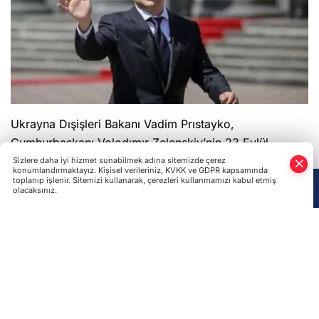
Ukrayna Dışişleri Bakanı Vadim Prıstayko,
Cumhurbaşkanı Volodımır Zelenskiy’nin 23 Eylül
2019'da ABD’yi ziyaret etme planını doğruladı.
Sizlere daha iyi hizmet sunabilmek adına sitemizde çerez
konumlandırmaktayız. Kişisel verileriniz, KVKK ve GDPR kapsamında
Zelenskiy ziyaretinde, Birleşmiş Milletler (BM) Genel
toplanıp işlenir. Sitemizi kullanarak, çerezleri kullanmamızı kabul etmiş
olacaksınız.
Kuruluna katılacak.
Anasayfa
Haber Ara
Yazarlar
Moldova Dışişleri Bakanı Nick Popesku ile 9 Eylül
2019'da yaptığı ortak basın açıklamasında Prıstayko,
“23 Eylül’de ABD’ye gideceğimizi biliyorsunuz” dedi.
Ukrayna Dışişleri Bakanı, yakın zamanda Zelenskiy’in,
ABD Başkanı Donald Trump ile görüşmek üzere