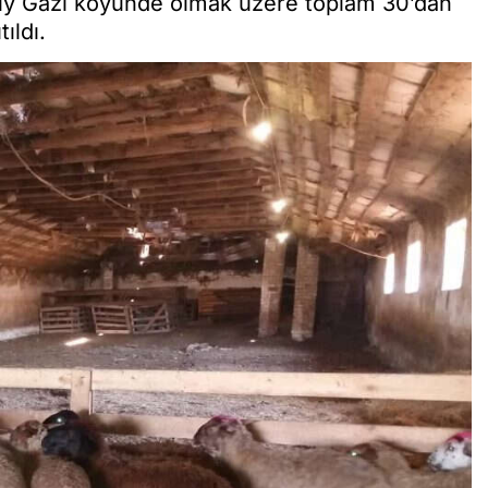
 Biy Ğazı köyünde olmak üzere toplam 30’dan
ıldı.