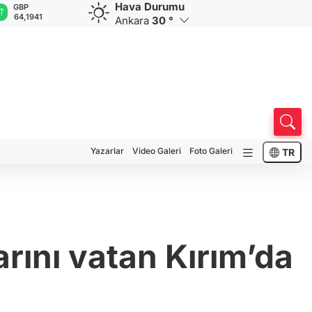
Hava Durumu
GBP
CHF
CAD
RUB
A
64,1941
58,6838
34,0246
0,5752
1
Ankara
30 °
Yazarlar
Video Galeri
Foto Galeri
TR
arını vatan Kırım’da