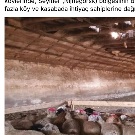
köylerinde, Seyitler (Nijnegorsk) bölgesinin
fazla köy ve kasabada ihtiyaç sahiplerine dağıt