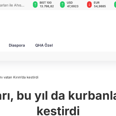
GAU/TRY
BIST 100
USD
EUR
rları ile Ahıska
6.509,15
13.798,82
47,6923
54,9885
yaşatmaya
Diaspora
QHA Özel
nı vatan Kırım’da kestirdi
rı, bu yıl da kurbanl
kestirdi