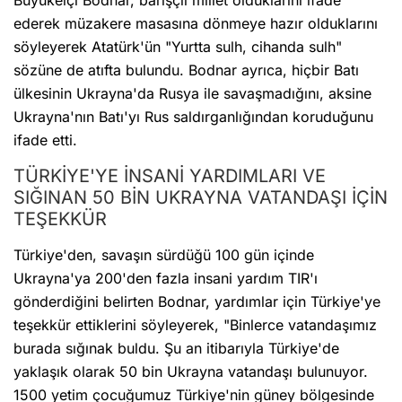
Büyükelçi Bodnar, barışçıl millet olduklarını ifade
ederek müzakere masasına dönmeye hazır olduklarını
söyleyerek Atatürk'ün "Yurtta sulh, cihanda sulh"
sözüne de atıfta bulundu. Bodnar ayrıca, hiçbir Batı
ülkesinin Ukrayna'da Rusya ile savaşmadığını, aksine
Ukrayna'nın Batı'yı Rus saldırganlığından koruduğunu
ifade etti.
TÜRKİYE'YE İNSANİ YARDIMLARI VE
SIĞINAN 50 BİN UKRAYNA VATANDAŞI İÇİN
TEŞEKKÜR
Türkiye'den, savaşın sürdüğü 100 gün içinde
Ukrayna'ya 200'den fazla insani yardım TIR'ı
gönderdiğini belirten Bodnar, yardımlar için Türkiye'ye
teşekkür ettiklerini söyleyerek, "Binlerce vatandaşımız
burada sığınak buldu. Şu an itibarıyla Türkiye'de
yaklaşık olarak 50 bin Ukrayna vatandaşı bulunuyor.
1500 yetim çocuğumuz Türkiye'nin güney bölgesinde