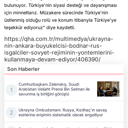
bulunuyor. Türkiye'nin siyasi desteği ve dayanışması
için minnettarız. Müzakere sürecinde Türkiye'nin
üstlenmiş olduğu rolü ve konum itibarıyla Türkiye'ye
teşekkür ediyoruz" diye kaydetti.
https://qha.com.tr/multimedya/ukrayna-
nin-ankara-buyukelcisi-bodnar-rus-
isgalciler-sovyet-rejiminin-yontemlerini-
kullanmaya-devam-ediyor/406390/
Son Haberler
Cumhurbaşkanı Zelenskıy, Suudi
Arabistan Veliaht Prensi Bin Selman ile
savunma iş birliğini görüştü
Ukrayna Ombudsmanı: Rusya, Kızılhaç’ın savaş
esirlerine erişimini sistematik olarak engelliyor