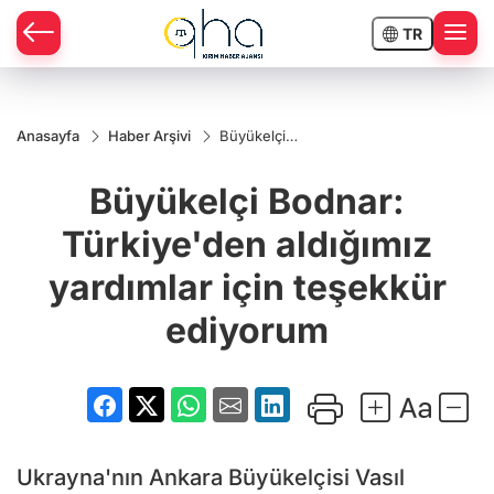
TR
Anasayfa
Haber Arşivi
Büyükelçi
Bodnar:
Türkiye'den
Büyükelçi Bodnar:
aldığımız
yardımlar
için
Türkiye'den aldığımız
teşekkür
ediyorum
yardımlar için teşekkür
ediyorum
Ukrayna'nın Ankara Büyükelçisi Vasıl