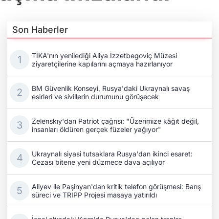
Son Haberler
TİKA'nın yenilediği Aliya İzzetbegoviç Müzesi
ziyaretçilerine kapılarını açmaya hazırlanıyor
BM Güvenlik Konseyi, Rusya'daki Ukraynalı savaş
esirleri ve sivillerin durumunu görüşecek
Zelenskıy'dan Patriot çağrısı: "Üzerimize kâğıt değil,
insanları öldüren gerçek füzeler yağıyor"
Ukraynalı siyasi tutsaklara Rusya'dan ikinci esaret:
Cezası bitene yeni düzmece dava açılıyor
Aliyev ile Paşinyan'dan kritik telefon görüşmesi: Barış
süreci ve TRIPP Projesi masaya yatırıldı
İşgal altındaki Kırım'da Rusya'dan gelen trenler