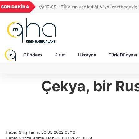
U
GEL
TND
BGN
VND
SON DAKİKA
17:42 - BM Güvenlik Konseyi, Rusya'daki Ukra
1849
18,2677
16,3788
27,9743
0,0018
esirleri ve sivillerin durumunu görüşecek
Gündem
Kırım
Ukrayna
Türk Dünyası
Çekya, bir Rus
Haber Giriş Tarihi: 30.03.2022 03:12
Haber Güncellenme Tarihi: 30.03.2022 03:19