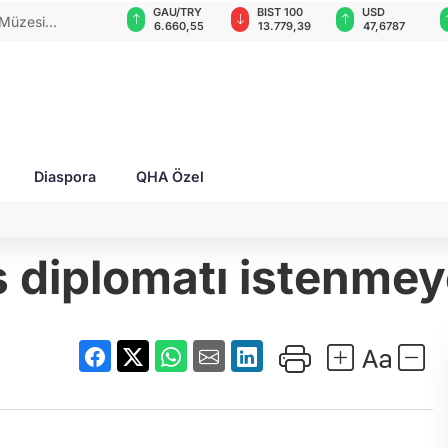
GAU/TRY
BIST 100
USD
EUR
ynalı savaş
6.660,55
13.779,39
47,6787
55,1254
Diaspora
QHA Özel
 diplomatı istenmeyen