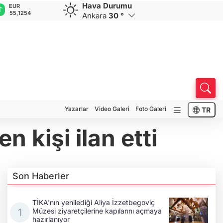
Hava Durumu
GBP
CHF
CAD
RUB
64,3468
59,0083
34,1883
0,5822
Ankara
30 °
Yazarlar
Video Galeri
Foto Galeri
TR
 kişi ilan etti
Son Haberler
TİKA'nın yenilediği Aliya İzzetbegoviç
Müzesi ziyaretçilerine kapılarını açmaya
hazırlanıyor