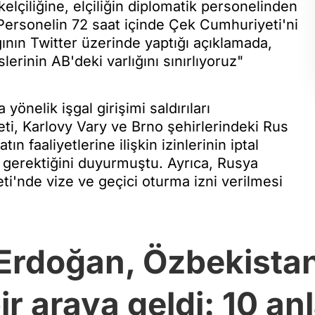
elçiliğine, elçiliğin diplomatik personelinden
i. Personelin 72 saat içinde Çek Cumhuriyeti'ni
ğının Twitter üzerinde yaptığı açıklamada,
slerinin AB'deki varlığını sınırlıyoruz"
önelik işgal girişimi saldırıları
, Karlovy Vary ve Brno şehirlerindeki Rus
 faaliyetlerine ilişkin izinlerinin iptal
i gerektiğini duyurmuştu. Ayrıca, Rusya
i'nde vize ve geçici oturma izni verilmesi
Erdoğan, Özbekista
bir araya geldi: 10 a