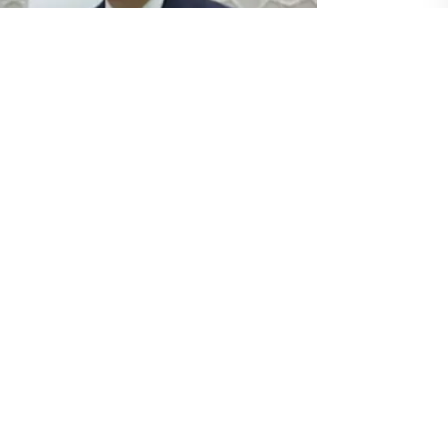
, Türkiye ile Özbekistan arasındaki Yüksek
oplantısı kapsamında Özbekistan’a gitti.
dan resmi törenle karşılanan
Kök Saray’da bir araya geldi. Erdoğan,
zalandığını açıkladı.