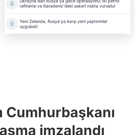
Ukrayna'dan Rusya'ya gece operasyonu: İki petrol
rafinerisi ve Karadeniz'deki askerî nokta vuruldu!
Yeni Zelanda, Rusya'ya karşı yeni yaptırımlar
uyguladı!
n Cumhurbaşkanı
nlaşma imzalandı