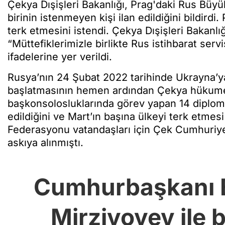
Çekya Dışişleri Bakanlığı, Prag'daki Rus Büyük
birinin istenmeyen kişi ilan edildiğini bildird
terk etmesini istendi. Çekya Dışişleri Bakanlı
“Müttefiklerimizle birlikte Rus istihbarat servi
ifadelerine yer verildi.
Rusya’nın 24 Şubat 2022 tarihinde Ukrayna’ya y
başlatmasının hemen ardından Çekya hükumeti
başkonsolosluklarında görev yapan 14 diplomatın
edildiğini ve Mart’ın başına ülkeyi terk etmes
Federasyonu vatandaşları için Çek Cumhuriyet
askıya alınmıştı.
Cumhurbaşkanı 
Mirziyoyev ile 