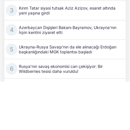
Kırım Tatar siyasi tutsak Aziz Azizov, esaret altında
yeni yaşına girdi
Azerbaycan Dışişleri Bakanı Bayramov, Ukrayna'nın
İrpin kentini ziyaret etti
Ukrayna-Rusya Savaşı'nın da ele alınacağı Erdoğan
başkanlığındaki MGK toplantısı başladı
Rusya’nın savaş ekonomisi can çekişiyor: Bir
Wildberries tesisi daha vuruldu!
Kıyiv’de kritik temaslar: Ukrayna ile Azerbaycan
dışişleri bakanları stratejik iş birliğini masaya yatırdı
Eski Fransa Başbakanı Attal: Rusya, 2027 seçim
sürecine müdahale ediyor
Rus SİHA’sı tren istasyonunu hedef aldı: 2 demiryolu
çalışanı hayatını kaybetti