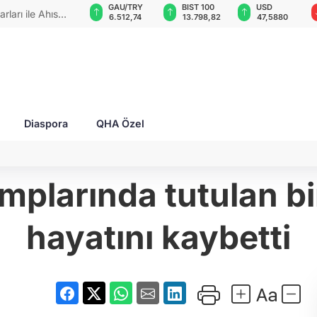
GAU/TRY
BIST 100
USD
EUR
 zaferlerini"
6.512,74
13.798,82
47,5880
54,9659
Diaspora
QHA Özel
amplarında tutulan b
hayatını kaybetti