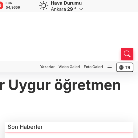
Hava Durumu
GBP
CHF
CAD
RUB
A
64,1734
58,5626
33,9091
0,5828
1
Ankara
29 °
Yazarlar
Video Galeri
Foto Galeri
TR
ir Uygur öğretmen
Son Haberler