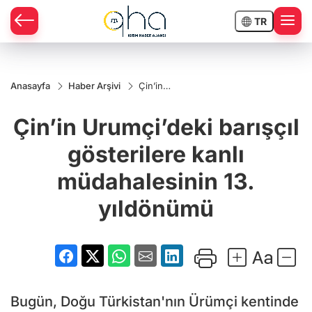
TR
Anasayfa
Haber Arşivi
Çin’in
Urumçi’deki
barışçıl
Çin’in Urumçi’deki barışçıl
gösterilere
kanlı
müdahalesinin
gösterilere kanlı
13. yıldönümü
müdahalesinin 13.
yıldönümü
Bugün, Doğu Türkistan'nın Ürümçi kentinde