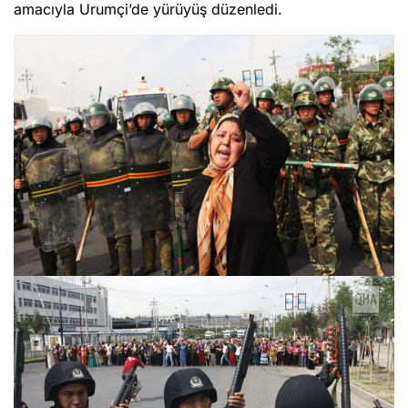
amacıyla Urumçi’de yürüyüş düzenledi.