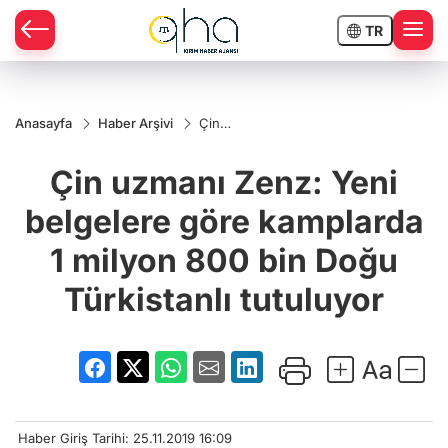
TR
Anasayfa
Haber Arşivi
Çin
uzmanı
Zenz:
Çin uzmanı Zenz: Yeni
Yeni
belgelere
göre
belgelere göre kamplarda
kamplarda
1 milyon
1 milyon 800 bin Doğu
800 bin
Doğu
Türkistanlı
Türkistanlı tutuluyor
tutuluyor
Haber Giriş Tarihi: 25.11.2019 16:09