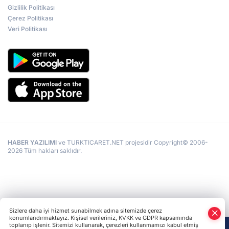
Gizlilik Politikası
Çerez Politikası
Veri Politikası
HABER YAZILIMI
ve TURKTICARET.NET projesidir Copyright© 2006-
2026 Tüm hakları saklıdır.
Sizlere daha iyi hizmet sunabilmek adına sitemizde çerez
konumlandırmaktayız. Kişisel verileriniz, KVKK ve GDPR kapsamında
toplanıp işlenir. Sitemizi kullanarak, çerezleri kullanmamızı kabul etmiş