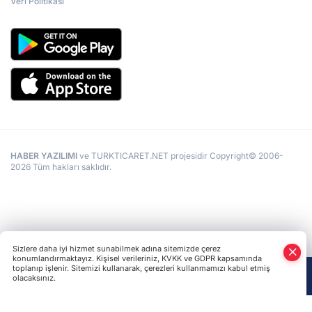
Veri Politikası
HABER YAZILIMI
ve TURKTICARET.NET projesidir Copyright© 2006-
2026 Tüm hakları saklıdır.
Sizlere daha iyi hizmet sunabilmek adına sitemizde çerez
konumlandırmaktayız. Kişisel verileriniz, KVKK ve GDPR kapsamında
toplanıp işlenir. Sitemizi kullanarak, çerezleri kullanmamızı kabul etmiş
olacaksınız.
Anasayfa
Haber Ara
Yazarlar