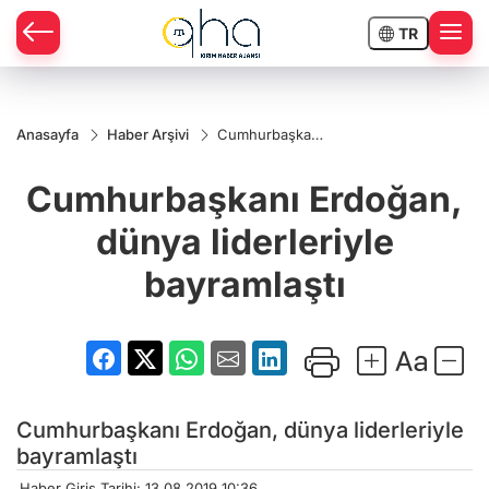
TR
Anasayfa
Haber Arşivi
Cumhurbaşkanı
Erdoğan,
dünya
Cumhurbaşkanı Erdoğan,
liderleriyle
bayramlaştı
dünya liderleriyle
bayramlaştı
Cumhurbaşkanı Erdoğan, dünya liderleriyle
bayramlaştı
Haber Giriş Tarihi: 13.08.2019 10:36