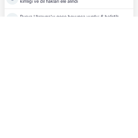
kimliği ve dil hakları ele alındı
Rusya Ukrayna'yı gece boyunca vurdu: 6 balistik
füze, 151 SİHA ile siviller hedef alındı
Rus SİHA saldırısı Kıyiv bölgesini vurdu: 4 yaşındaki
bir çocuk hayattan koparıldı!
Kıbrıs Türklerinin varoluş savaşı: Şanlı Erenköy
Direnişi'nin üzerinden 62 yıl geçti