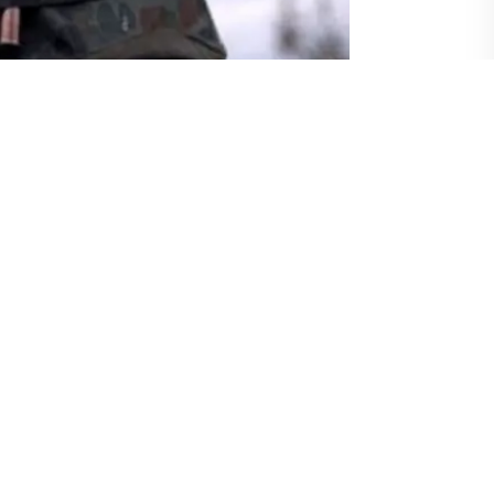
nde “35’e 35 formülü” ile toplam 70 kişinin
sya Ukrayna’ya Rusya’da alıkonulan 11
ı yakınlarında kasım 2018’de esir alınan 24
Ukraynalı siyasi tutsaklar arasında yönetmen
luh ve Kırım Tatar aktivist Edem Bekirov da