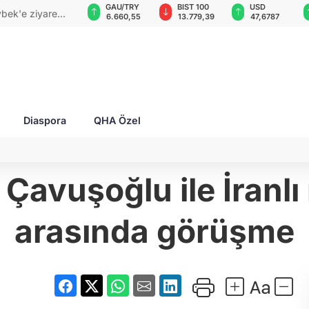
GAU/TRY
BIST 100
USD
EUR
: İki petrol
6.660,55
13.779,39
47,6787
55,1254
Diaspora
QHA Özel
 Çavuşoğlu ile İranl
arasında görüşme