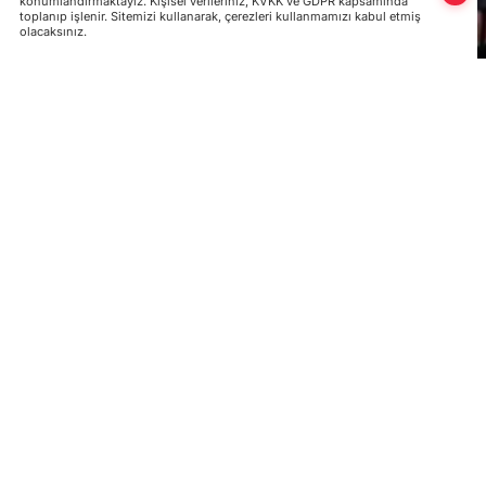
konumlandırmaktayız. Kişisel verileriniz, KVKK ve GDPR kapsamında
toplanıp işlenir. Sitemizi kullanarak, çerezleri kullanmamızı kabul etmiş
olacaksınız.
Ukrayna ile Rusya arasında 7 Eylül 2019 tarihi
değişimi yapılmıştı. Değişim çerçevesinde Ru
Ukrayna vatandaşı siyasi tutsak ve Kerç Boğaz
Ukraynalı denizciyi iade etmişti. İade edilen 
Oleg Sentsov, Ukraynalı aktivist Volodımır Ba
bulunuyordu.