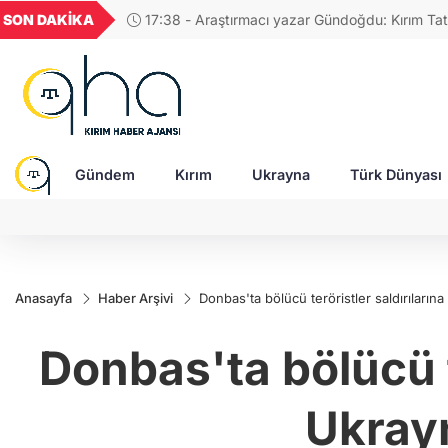
UYU
GEL
TND
BGN
SON DAKİKA
17:38 - Araştırmacı yazar Gündoğdu: Kırım Tata
39
1,1820
18,1978
16,2303
28,0626
Türkleri ortak Türk kültürünün birçok unsurunu 
devam ediyor
Gündem
Kırım
Ukrayna
Türk Dünyası
Anasayfa
Haber Arşivi
Donbas'ta bölücü teröristler saldırıların
Donbas'ta bölücü t
Ukrayn