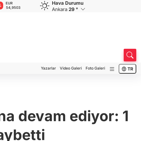
Hava Durumu
EUR
GBP
CHF
CAD
R
54,9503
64,1508
58,5690
33,9523
0
Ankara
29 °
Yazarlar
Video Galeri
Foto Galeri
TR
ına devam ediyor: 1
aybetti