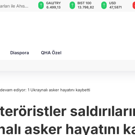
VND
GAU/TRY
BIST 100
USD
rları ile Ahıska
0,0018
6.499,13
13.798,82
47,5871
yaşatmaya
Diaspora
QHA Özel
a devam ediyor: 1 Ukraynalı asker hayatını kaybetti
eröristler saldırılar
alı asker hayatını k