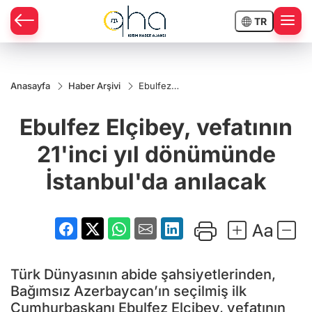
TR
Anasayfa
Haber Arşivi
Ebulfez
Elçibey,
vefatının
Ebulfez Elçibey, vefatının
21'inci yıl
dönümünde
İstanbul'da
21'inci yıl dönümünde
anılacak
İstanbul'da anılacak
Türk Dünyasının abide şahsiyetlerinden,
Bağımsız Azerbaycan’ın seçilmiş ilk
Cumhurbaşkanı Ebulfez Elçibey, vefatının