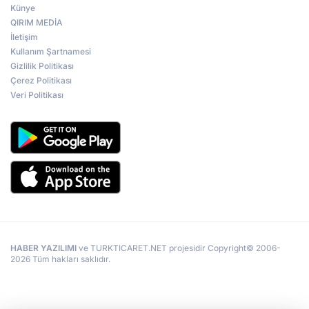
Künye
QIRIM MEDİA
İletişim
Kullanım Şartnamesi
Gizlilik Politikası
Çerez Politikası
Veri Politikası
HABER YAZILIMI
ve TURKTICARET.NET projesidir Copyright© 2006-
2026 Tüm hakları saklıdır.