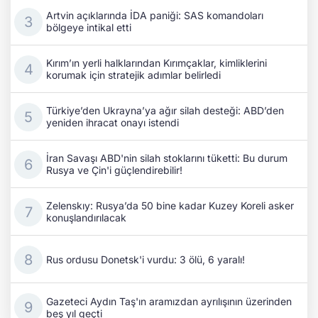
Artvin açıklarında İDA paniği: SAS komandoları
bölgeye intikal etti
Kırım’ın yerli halklarından Kırımçaklar, kimliklerini
korumak için stratejik adımlar belirledi
Türkiye’den Ukrayna’ya ağır silah desteği: ABD’den
yeniden ihracat onayı istendi
İran Savaşı ABD'nin silah stoklarını tüketti: Bu durum
Rusya ve Çin'i güçlendirebilir!
Zelenskıy: Rusya’da 50 bine kadar Kuzey Koreli asker
konuşlandırılacak
Rus ordusu Donetsk'i vurdu: 3 ölü, 6 yaralı!
Gazeteci Aydın Taş'ın aramızdan ayrılışının üzerinden
beş yıl geçti