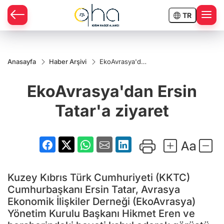
TR
Anasayfa
Haber Arşivi
EkoAvrasya'dan
Ersin Tatar'a
ziyaret
EkoAvrasya'dan Ersin
Tatar'a ziyaret
Kuzey Kıbrıs Türk Cumhuriyeti (KKTC)
Cumhurbaşkanı Ersin Tatar, Avrasya
Ekonomik İlişkiler Derneği (EkoAvrasya)
Yönetim Kurulu Başkanı Hikmet Eren ve