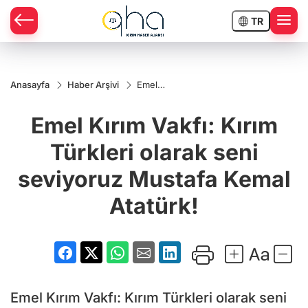
TR
Anasayfa
Haber Arşivi
Emel
Kırım
Vakfı:
Emel Kırım Vakfı: Kırım
Kırım
Türkleri
olarak
Türkleri olarak seni
seni
seviyoruz
seviyoruz Mustafa Kemal
Mustafa
Kemal
Atatürk!
Atatürk!
Emel Kırım Vakfı: Kırım Türkleri olarak seni