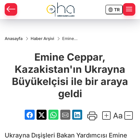
TR
Anasayfa
Haber Arşivi
Emine
Ceppar,
Kazakistan'ın
Emine Ceppar,
Ukrayna
Büyükelçisi
ile bir araya
Kazakistan'ın Ukrayna
geldi
Büyükelçisi ile bir araya
geldi
Ukrayna Dışişleri Bakan Yardımcısı Emine