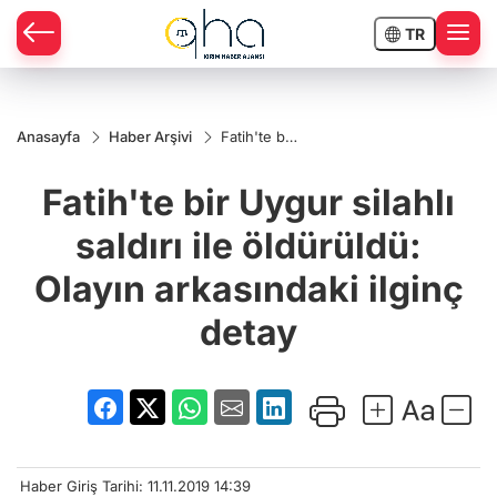
TR
Anasayfa
Haber Arşivi
Fatih'te bir
Uygur
silahlı
Fatih'te bir Uygur silahlı
saldırı ile
öldürüldü:
Olayın
saldırı ile öldürüldü:
arkasındaki
ilginç
Olayın arkasındaki ilginç
detay
detay
Haber Giriş Tarihi: 11.11.2019 14:39