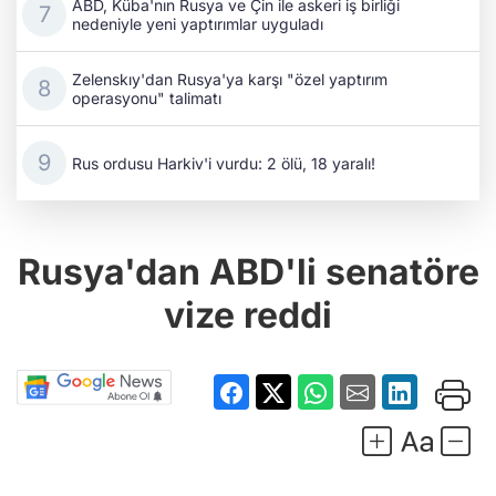
ABD, Küba'nın Rusya ve Çin ile askeri iş birliği
nedeniyle yeni yaptırımlar uyguladı
Zelenskıy'dan Rusya'ya karşı "özel yaptırım
operasyonu" talimatı
Rus ordusu Harkiv'i vurdu: 2 ölü, 18 yaralı!
Rusya'dan ABD'li senatöre
vize reddi