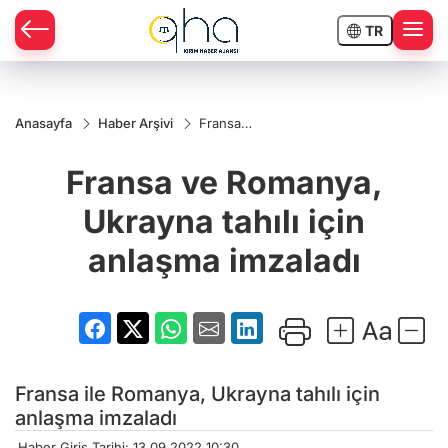
TR
Anasayfa
Haber Arşivi
Fransa
ve
Romanya,
Fransa ve Romanya,
Ukrayna
tahılı için
anlaşma
Ukrayna tahılı için
imzaladı
anlaşma imzaladı
Fransa ile Romanya, Ukrayna tahılı için
anlaşma imzaladı
Haber Giriş Tarihi: 13.09.2022 10:30