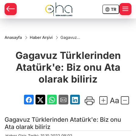
TR
Anasayfa
Haber Arşivi
Gagavuz
Türklerinden
Atatürk'e:
Gagavuz Türklerinden
Biz onu Ata
olarak biliriz
Atatürk'e: Biz onu Ata
olarak biliriz
Gagavuz Türklerinden Atatürk'e: Biz onu
Ata olarak biliriz
Haber Giriş Tarihi: 31.10.2022 09:02