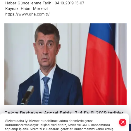
Haber Güncellenme Tarihi: 04.10.2019 15:07
Kaynak: Haber Merkezi
https://www.qha.com.tr/
Çekya Başbakanı Andrej Babis, 2-4 Eylül 2019 tarihleri
arasında Türkiye'ye resmi bir ziyaret gerçekleştirecek.
Sizlere daha iyi hizmet sunabilmek adına sitemizde çerez
konumlandırmaktayız. Kişisel verileriniz, KVKK ve GDPR kapsamında
toplanıp işlenir. Sitemizi kullanarak, çerezleri kullanmamızı kabul etmiş