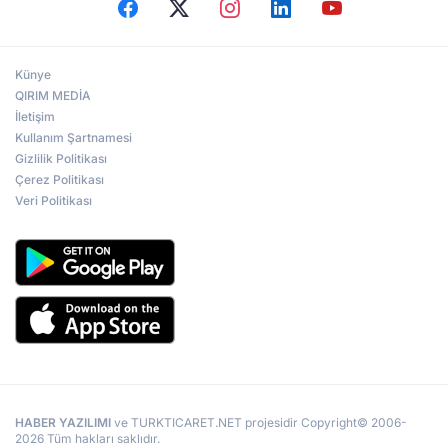
Künye
QIRIM MEDİA
İletişim
Kullanım Şartnamesi
Gizlilik Politikası
Çerez Politikası
Veri Politikası
HABER YAZILIMI
ve TURKTICARET.NET projesidir Copyright© 2006-
2026 Tüm hakları saklıdır.