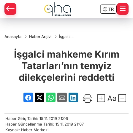
TR
Anasayfa
Haber Arşivi
İşgalci
mahkeme
Kırım
İşgalci mahkeme Kırım
Tatarları’nın
temyiz
dilekçelerini
Tatarları’nın temyiz
reddetti
dilekçelerini reddetti
Haber Giriş Tarihi: 15.11.2019 21:06
Haber Güncellenme Tarihi: 15.11.2019 21:07
Kaynak: Haber Merkezi