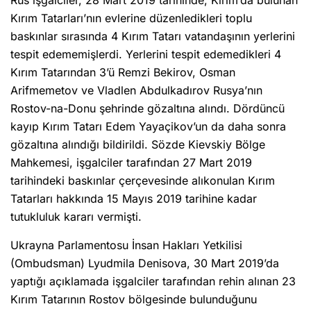
Rus işgalciler, 28 Mart 2019 tarihinde, Kırım’da bulunan
Kırım Tatarları’nın evlerine düzenledikleri toplu
baskınlar sırasında 4 Kırım Tatarı vatandaşının yerlerini
tespit edememişlerdi. Yerlerini tespit edemedikleri 4
Kırım Tatarından 3’ü Remzi Bekirov, Osman
Arifmemetov ve Vladlen Abdulkadırov Rusya’nın
Rostov-na-Donu şehrinde gözaltına alındı. Dördüncü
kayıp Kırım Tatarı Edem Yayaçikov’un da daha sonra
gözaltına alındığı bildirildi. Sözde Kievskiy Bölge
Mahkemesi, işgalciler tarafından 27 Mart 2019
tarihindeki baskınlar çerçevesinde alıkonulan Kırım
Tatarları hakkında 15 Mayıs 2019 tarihine kadar
tutukluluk kararı vermişti.
Ukrayna Parlamentosu İnsan Hakları Yetkilisi
(Ombudsman) Lyudmila Denisova, 30 Mart 2019’da
yaptığı açıklamada işgalciler tarafından rehin alınan 23
Kırım Tatarının Rostov bölgesinde bulunduğunu