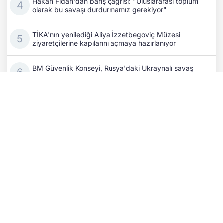
Hakan Fidan'dan barış çağrısı: "Uluslararası toplum
olarak bu savaşı durdurmamız gerekiyor"
TİKA'nın yenilediği Aliya İzzetbegoviç Müzesi
ziyaretçilerine kapılarını açmaya hazırlanıyor
BM Güvenlik Konseyi, Rusya'daki Ukraynalı savaş
esirleri ve sivillerin durumunu görüşecek
Zelenskıy'dan Patriot çağrısı: "Üzerimize kâğıt değil,
insanları öldüren gerçek füzeler yağıyor"
Ukraynalı siyasi tutsaklara Rusya'dan ikinci esaret:
Cezası bitene yeni düzmece dava açılıyor
Aliyev ile Paşinyan'dan kritik telefon görüşmesi: Barış
süreci ve TRIPP Projesi masaya yatırıldı