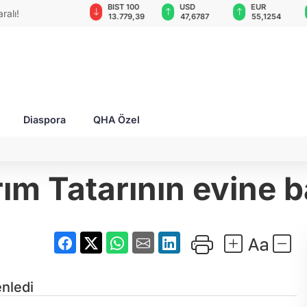
GAU/TRY
BIST 100
USD
EUR
ralı!
6.660,55
13.779,39
47,6787
55,1254
Diaspora
QHA Özel
ırım Tatarının evine
enledi