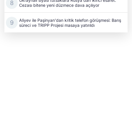
Ukraynalı siyasi tutsaklara Rusya'dan ikinci esaret:
Cezası bitene yeni düzmece dava açılıyor
Aliyev ile Paşinyan'dan kritik telefon görüşmesi: Barış
süreci ve TRIPP Projesi masaya yatırıldı