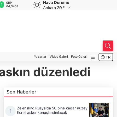
Hava Durumu
GBP
CHF
CAD
RUB
A
64,3468
59,0083
34,1883
0,5822
1
Ankara
29 °
Yazarlar
Video Galeri
Foto Galeri
TR
 baskın düzenledi
Son Haberler
Zelenskıy: Rusya’da 50 bine kadar Kuzey
Koreli asker konuşlandırılacak