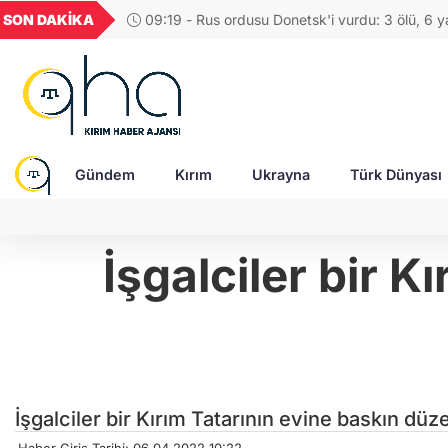
GEL
TND
BGN
VND
SON DAKİKA
09:19 - Rus ordusu Donetsk'i vurdu: 3 ölü, 6 ya
49
18,2677
16,3788
27,9743
0,0018
Gündem
Kırım
Ukrayna
Türk Dünyası
İşgalciler bir K
İşgalciler bir Kırım Tatarının evine baskın düz